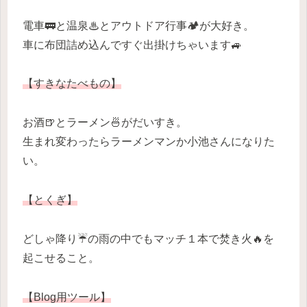
電車🚃と温泉♨とアウトドア行事🏕が大好き。
車に布団詰め込んですぐ出掛けちゃいます🚙
【すきなたべもの】
お酒🍺とラーメン🍜がだいすき。
生まれ変わったらラーメンマンか小池さんになりた
い。
【とくぎ】
どしゃ降り☔の雨の中でもマッチ１本で焚き火🔥を
起こせること。
【Blog用ツール】