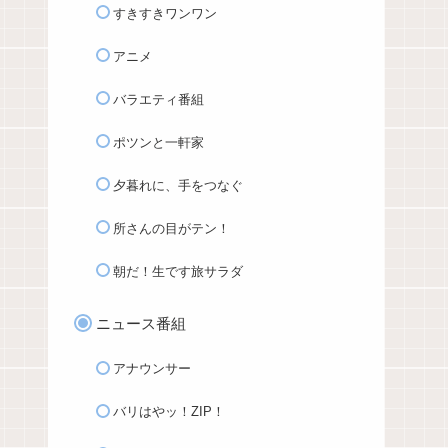
すきすきワンワン
アニメ
バラエティ番組
ポツンと一軒家
夕暮れに、手をつなぐ
所さんの目がテン！
朝だ！生です旅サラダ
ニュース番組
アナウンサー
バリはやッ！ZIP！