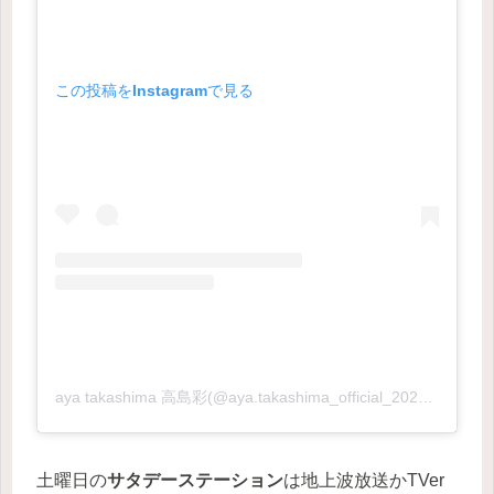
この投稿をInstagramで見る
aya takashima 高島彩(@aya.takashima_official_2021)がシェアした投稿
土曜日の
サタデーステーション
は地上波放送かTVer