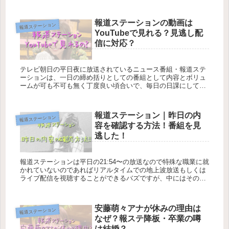
ョンの視聴率は決して悪くない数字を出しています。 では...
報道ステーションの動画は
報道ステーション
YouTubeで見れる？見逃し配
信に対応？
テレビ朝日の平日夜に放送されているニュース番組・報道ステ
ーションは、一日の締め括りとしての番組として内容とボリュ
ームが可も不可も無く丁度良い頃合いで、毎日の日課にしてい
る視聴者も少なくないでしょう。 番組コンセプトが「仕事か
ら...
報道ステーション｜昨日の内
報道ステーション
容を確認する方法！番組を見
逃した！
報道ステーションは平日の21:54〜の放送なので特殊な職業に就
かれていないのであればリアルタイムでの地上波放送もしくは
ライブ配信を視聴することができるバズですが、中にはその時
間帯に仕事を行なっていたり家庭の事情などで番組を見ること
が...
安藤萌々アナが休みの理由は
報道ステーション
なぜ？報ステ降板・卒業の噂
は結婚？