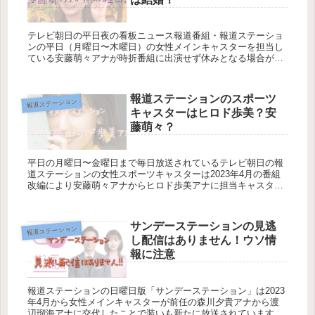
テレビ朝日の平日夜の看板ニュース報道番組・報道ステーショ
ンの平日（月曜日〜木曜日）の女性メインキャスターを担当し
ている安藤萌々アナが時折番組に出演せず休みとなる場合があ
ります。 基本的には平日はスタジオでの安藤萌々アナの姿を
拝...
報道ステーションのスポーツ
報道ステーション
キャスターはヒロド歩美？安
藤萌々？
平日の月曜日〜金曜日まで毎日放送されているテレビ朝日の報
道ステーションの女性スポーツキャスターは2023年4月の番組
改編により安藤萌々アナからヒロド歩美アナに担当キャスター
を交代して出演をしています。 これまでの安藤萌々アナが...
サンデーステーションの見逃
報道ステーション
し配信はありません！ウソ情
報に注意
報道ステーションの日曜日版「サンデーステーション」は2023
年4月から女性メインキャスターが前任の森川夕貴アナから渡
辺瑠海アナに交代したことで装いも新たに放送されています。