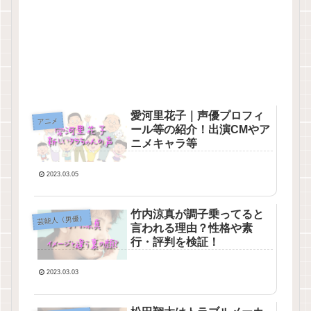
愛河里花子｜声優プロフィ
アニメ
ール等の紹介！出演CMやア
ニメキャラ等
2023.03.05
竹内涼真が調子乗ってると
芸能人（男優）
言われる理由？性格や素
行・評判を検証！
2023.03.03