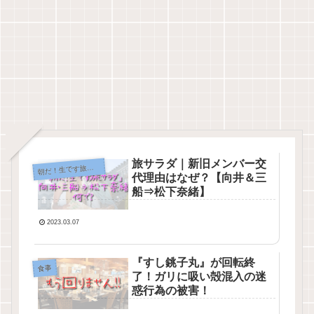
旅サラダ｜新旧メンバー交
朝
だ！生です旅サラダ
代理由はなぜ？【向井＆三
船⇒松下奈緒】
2023.03.07
『すし銚子丸』が回転終
食事
了！ガリに吸い殻混入の迷
惑行為の被害！