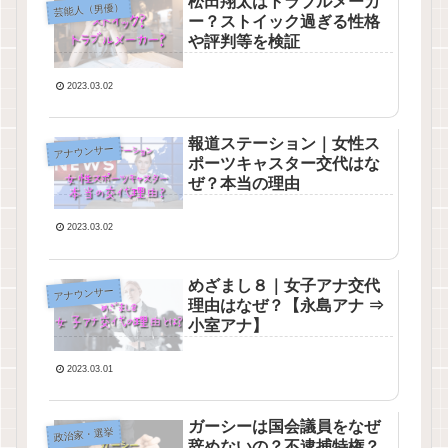
松田翔太はトラブルメーカ
芸能人（男優）
ー？ストイック過ぎる性格
や評判等を検証
2023.03.02
報道ステーション｜女性ス
アナウンサー
ポーツキャスター交代はな
ぜ？本当の理由
2023.03.02
めざまし８｜女子アナ交代
アナウンサー
理由はなぜ？【永島アナ ⇒
小室アナ】
2023.03.01
ガーシーは国会議員をなぜ
政治家・選挙
辞めないの？不逮捕特権？