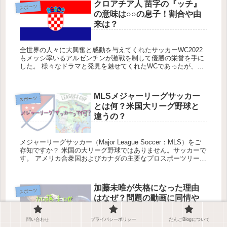
クロアチア人 苗字の『ッチ』
スポーツ
の意味は○○の息子！割合や由
来は？
全世界の人々に大興奮と感動を与えてくれたサッカーWC2022
もメッシ率いるアルゼンチンが激戦を制して優勝の栄誉を手に
した。 様々なドラマと発見を魅せてくれたWCであったが、そ
の中の一つにクロアチアについての興味深い検証材料がある。
...
MLSメジャーリーグサッカー
スポーツ
とは何？米国大リーグ野球と
違うの？
メジャーリーグサッカー（Major League Soccer：MLS）をご
存知ですか？ 米国の大リーグ野球ではありません。サッカーで
す。 アメリカ合衆国およびカナダの主要なプロスポーツリーグ
の一つとして有名なNFL・N...
加藤未唯が失格になった理由
スポーツ
はなぜ？問題の動画に同情や
擁護の声
問い合わせ
プライバシーポリシー
だんごBlogについて