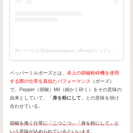
侍ジャパン公式(@samuraijapan_official)がシェアした投稿
ペッパーミルポーズとは、
卓上の胡椒粉砕機を使用
する際の仕草を真似たパフォーマンス
（ポーズ）
で、Pepper（胡椒）Mil（細かく砕く）をその意味の
由来としていて、「
身を粉にして
」との意味を掛け
合わせている。
胡椒を挽く仕草に「こつこつ」「身を粉にして」と
いう意味が込められているといいます
。