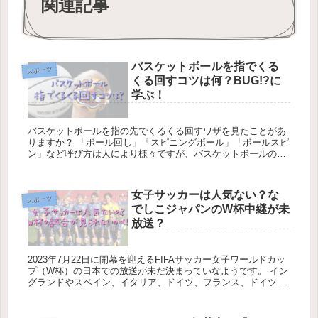
関連記事
バスケットボールを指でくる
スポーツ
くる回すコツは何？BUG!?に
学ぶ！
バスケットボールを指の先でくるくる回すワザを見たことがあ
りますか？ 「ボール回し」「スピニングボール」「ボールスピ
ン」など呼び方は人により様々ですが、バスケットボールの世
界大会・「FIBAバスケットボールワールドカップ2023...
女子サッカーは人気ない？な
スポーツ
でしこジャパンのW杯中継が未
放送？
2023年7月22日に開幕を迎えるFIFAサッカー女子ワールドカッ
プ（W杯）の日本での放送が未だ決まっていなようです。 イン
グランドやスペイン、イタリア、ドイツ、フランス、ドイツ等
の欧州の主要サッカー国での放映は、ヨーロッパ3...