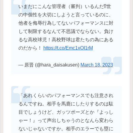
いまだにこんな管理者（審判）いるんだ⁉︎世
の中個性を大切にしようと言っているのに、
他者を侮辱行為してないパフォーマンスに対
して制限するなんて不思議でならない。負け
るな高校球児！高校野球は君たちの為にある
のだから！
https://t.co/Emc1xOI1rM
— 原晋 (@hara_daisakusen)
March 18, 2023
「あれくらいのパフォーマンスでも注意され
るんですね。相手を馬鹿にしたりするのは駄
目でしょうけど、ガッツポーズとか『よっし
ゃー！』って声出しちゃうのとなんら変わら
ないじゃないですか。相手のエラーでも塁に