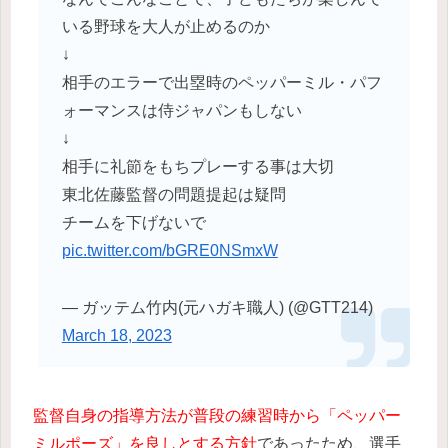
いる野球を大人が止めるのか
↓
相手のエラーで出塁時のペッパーミル・パフ
ォーマンスは侍ジャパンもしない
↓
相手に礼節をもちプレーする事は大切
東北佐藤監督の問題提起は疑問
チームを下げないで
pic.twitter.com/bGRE0NSmxW
— ガッテム竹内(元ハガキ職人) (@GTT214)
March 18, 2023
監督自身の指導方法が普段の練習時から「ペッパー
ミルポーズ」を良しとする方針
であったため、選手