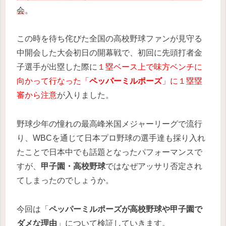
会
。
この時を待ち侘びた全国の高校野球ファンが見守る
中開会した大会初日の開幕戦で、初回に先頭打者金
子選手が出塁した際に
１塁ベース上で味方ベンチに
向かって行なった「
ペッパーミルポーズ
」に１塁塁
審から注意
が入りました。
野球少年の憧れの最高峰米国メジャーリーグで流行
り、WBCを通じて日本プロ野球の選手達も採り入れ
たことで日本中でも話題となったパフォーマンスで
すが、
甲子園・高校野球
ではなぜアッサリ否定され
てしまったのでしょうか。
今回は「
ペッパーミルポーズが高校野球や甲子園で
ダメな理由
」について検証していきます。