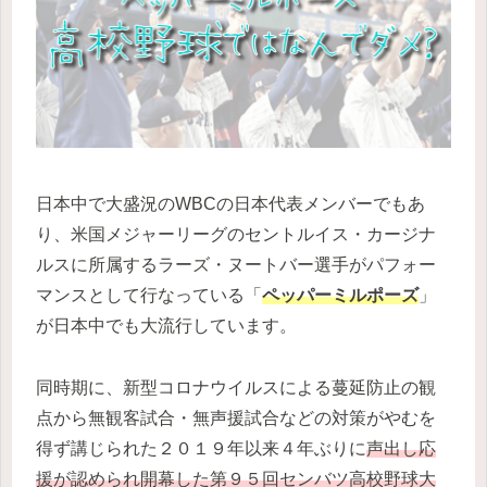
日本中で大盛況のWBCの日本代表メンバーでもあ
り、米国メジャーリーグのセントルイス・カージナ
ルスに所属するラーズ・ヌートバー選手がパフォー
マンスとして行なっている「
ペッパーミルポーズ
」
が日本中でも大流行しています。
同時期に、新型コロナウイルスによる蔓延防止の観
点から無観客試合・無声援試合などの対策がやむを
得ず講じられた２０１９年以来４年ぶりに
声出し応
援が認められ開幕した第９５回センバツ高校野球大