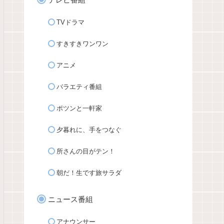
TVドラマ
すきすきワンワン
アニメ
バラエティ番組
ポツンと一軒家
夕暮れに、手をつなぐ
所さんの目がテン！
朝だ！生です旅サラダ
ニュース番組
アナウンサー