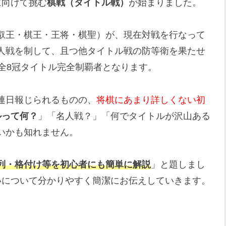
に向けて挑む
棋戦（タイトル戦）
が始まりました。
叡王・棋王・王将・棋聖）が、現在対戦を行なって
人戦を制して、且つ他タイトル戦の防等衛を果たせ
全8冠タイトル完全制覇者となります。
連日報じられるものの、
将棋にあまり詳しくない初
ルって何？
」「名人戦？」「何でタイトルが沢山ある
いかも知れません。
列・格付け等を初心者にも簡単に解説
」と題しまし
いについて分かりやすく簡潔にお伝えしていきます。