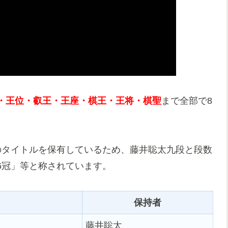
・王位・叡王・王座・棋王・王将・棋聖
まで全部で8
のタイトルを保有しているため、藤井聡太九段と段数
6冠」等と称されています。
保持者
藤井聡太