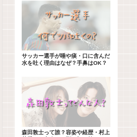
サッカー選手が唾や痰・口に含んだ
水を吐く理由はなぜ？手鼻はOK？
森田敦士って誰？容姿や経歴・村上