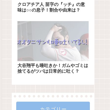
クロアチア人 苗字の『ッチ』の意
味は○○の息子！割合や由来は？
大谷翔平も唾吐きか！ガムやゴミは
捨てるがツバは日常的に吐く？
カテゴリー