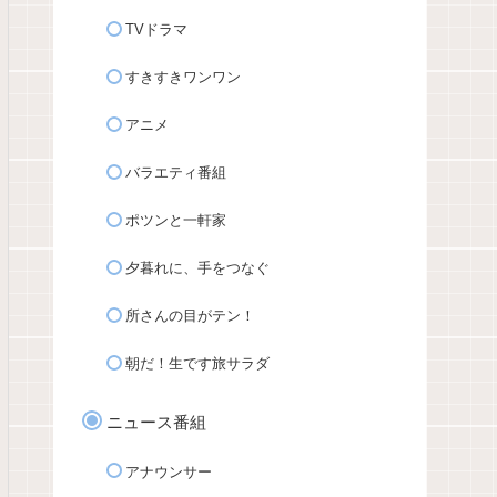
TVドラマ
すきすきワンワン
アニメ
バラエティ番組
ポツンと一軒家
夕暮れに、手をつなぐ
所さんの目がテン！
朝だ！生です旅サラダ
ニュース番組
アナウンサー