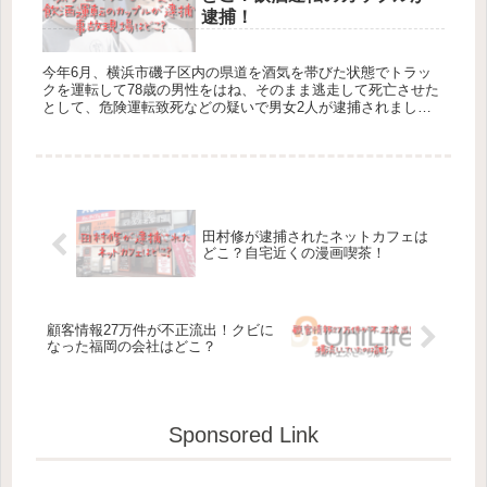
逮捕！
今年6月、横浜市磯子区内の県道を酒気を帯びた状態でトラッ
クを運転して78歳の男性をはね、そのまま逃走して死亡させた
として、危険運転致死などの疑いで男女2人が逮捕されまし
た。 助手席の女性は容疑を認めているものの、運転手の男性
は...
田村修が逮捕されたネットカフェは
どこ？自宅近くの漫画喫茶！
顧客情報27万件が不正流出！クビに
なった福岡の会社はどこ？
Sponsored Link