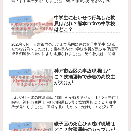
落下する事故が発生しました。 8名の作業員が巻き込まれ、内2
名の死亡が既に確認されています。 国道１号...
中学生にわいせつ行為した教
ニュース・雑学
員はだれ？熊本市立の中学校
はどこ？
2023年6月、人吉市内のホテルで県内に住む女子中学生にわい
せつな行為をしたとして熊本県内の中学校教員が県少年保護育
成条例違反の疑いにより逮捕されました。 男性教員は「間違い
ありません」と容疑を認めています。 この男性教...
神戸市西区の事故現場はど
ニュース・雑学
こ？飲酒運転で歩道の高校生
が大けが
もはや社会悪の飲酒運転に歯止めが効きません。 8月2日午前8
時頃、神戸市西区玉津町の国道175号で飲酒運転による人身事
故が発生しました。 国道を北に向かって走行していた2大工の
男性・23歳が運転する軽ワゴン車が歩道に乗り...
磯子区の死亡ひき逃げ現場は
ニュース・雑学
どこ？飲酒運転のカップルが