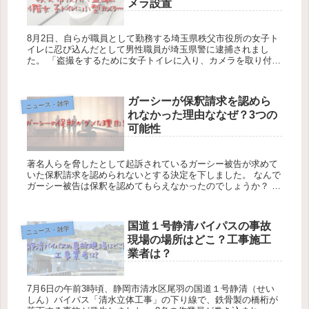
メラ設置
8月2日、自らが職員として勤務する埼玉県秩父市役所の女子ト
イレに忍び込んだとして男性職員が埼玉県警に逮捕されまし
た。 「盗撮をするために女子トイレに入り、カメラを取り付け
ました」と容疑を認めているようです。 男性職員は、...
ガーシーが保釈請求を認めら
ニュース・雑学
れなかった理由ななぜ？3つの
可能性
著名人らを脅したとして起訴されているガーシー被告が求めて
いた保釈請求を認められないとする決定を下しました。 なんで
ガーシー被告は保釈を認めてもらえなかったのでしょうか？ ガ
ーシーが保釈請求を認められなかった理由ななぜ...
国道１号静清バイパスの事故
ニュース・雑学
現場の場所はどこ？工事施工
業者は？
7月6日の午前3時頃、静岡市清水区尾羽の国道１号静清（せい
しん）バイパス「清水立体工事」の下り線で、鉄骨製の橋桁が