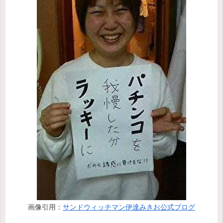
画像引用：
サンドウィッチマン伊達みきお公式ブログ