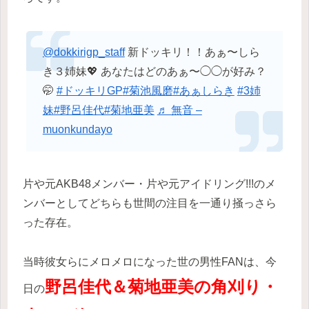
@dokkirigp_staff
新ドッキリ！！あぁ〜しら
き３姉妹💖 あなたはどのあぁ〜◯◯が好み？
🤭
#ドッキリGP
#菊池風磨
#あぁしらき
#3姉
妹
#野呂佳代
#菊地亜美
♬ 無音 –
muonkundayo
片や元AKB48メンバー・片や元アイドリング!!!のメ
ンバーとしてどちらも世間の注目を一通り掻っさら
った存在。
当時彼女らにメロメロになった世の男性FANは、今
野呂佳代＆菊地亜美の角刈り・
日の