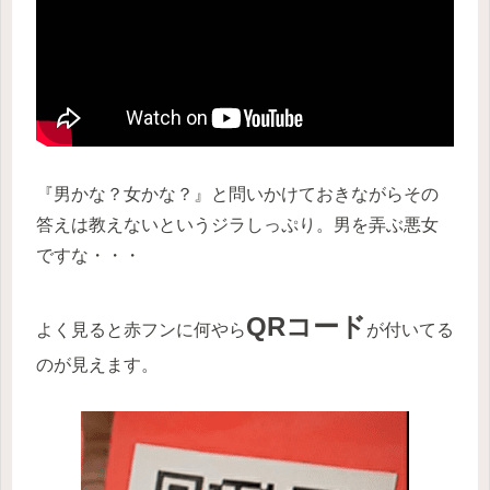
『男かな？女かな？』と問いかけておきながらその
答えは教えないというジラしっぷり。男を弄ぶ悪女
ですな・・・
QRコード
よく見ると赤フンに何やら
が付いてる
のが見えます。