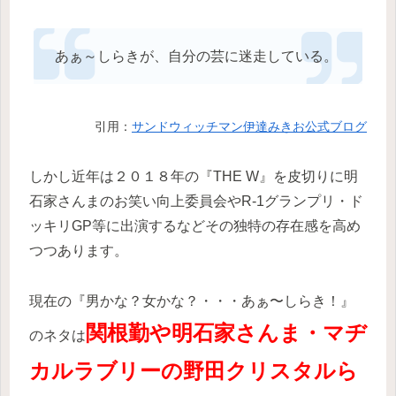
あぁ～しらきが、自分の芸に迷走している。
引用：
サンドウィッチマン伊達みきお公式ブログ
しかし近年は２０１８年の『THE W』を皮切りに明
石家さんまのお笑い向上委員会やR-1グランプリ・ド
ッキリGP等に出演するなどその独特の存在感を高め
つつあります。
現在の『男かな？女かな？・・・あぁ〜しらき！』
関根勤や明石家さんま・マヂ
のネタは
カルラブリーの野田クリスタルら