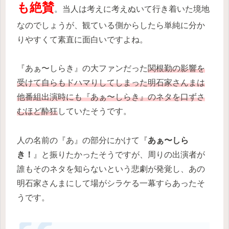
も絶賛
。当人は考えに考えぬいて行き着いた境地
なのでしょうが、観ている側からしたら単純に分か
りやすくて素直に面白いですよね。
『あぁ〜しらき』の大ファンだった
関根勤の影響を
受けて自らもドハマりしてしまった明石家さんまは
他番組出演時にも『あぁ〜しらき』のネタを口ずさ
むほど酔狂
していたそうです。
人の名前の『あ』の部分にかけて『
あぁ〜しら
き！
』と振りたかったそうですが、周りの出演者が
誰もそのネタを知らないという悲劇が発覚し、あの
明石家さんまにして場がシラケる一幕すらあったそ
うです。