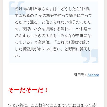
初対面の明石家さんまは「どうしたら1回戦
で落ちるの？ その格好で黙って舞台に立って
るだけで通る」と信じられない様子だったた
め、実際にネタを披露する流れに。〜中略〜
さんまもしらきのネタを「みんなが中毒にな
っている」と高評価。「これは1回戦で落と
した審査員がホンマに悪い」と野田に賛同し
た。
引用元：
Sirabee
そーだそーだ！
ワタシ的に、ここ数年でここまでツボにはまった芸