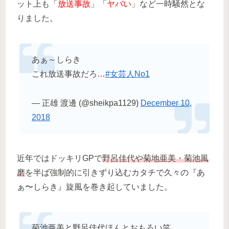
ット上も「
放送事故
」「
ヤバい
」など一時騒然とな
りました。
あぁ～しらき
これ放送事故だろ…
#女芸人No1
— 正雄 渡邊 (@sheikpa1129)
December 10,
2018
近年ではドッキリGPで
野呂佳代や菊地亜美・菊池風
磨
を半ば強制的に引きずり込むカタチで久々の『あ
ぁ〜しらき』旋風を巻き起していました。
菊池亜美と野呂佳代ほんとおもろい笑