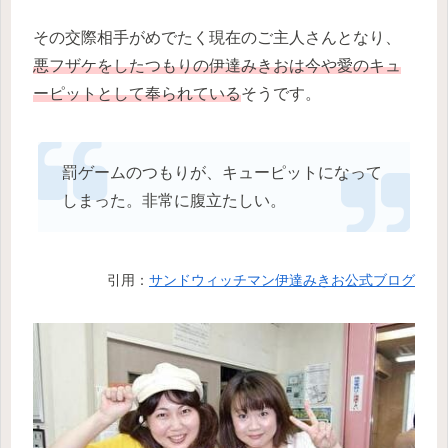
その交際相手がめでたく現在のご主人さんとなり、
悪フザケをしたつもりの伊達みきおは今や愛のキュ
ーピットとして奉られている
そうです。
罰ゲームのつもりが、キューピットになって
しまった。非常に腹立たしい。
引用：
サンドウィッチマン伊達みきお公式ブログ