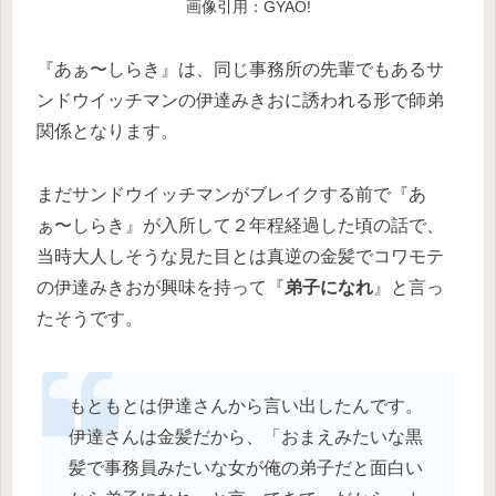
画像引用：GYAO!
『あぁ〜しらき』は、同じ事務所の先輩でもあるサ
ンドウイッチマンの伊達みきおに誘われる形で師弟
関係となります。
まだサンドウイッチマンがブレイクする前で『あ
ぁ〜しらき』が入所して２年程経過した頃の話で、
当時大人しそうな見た目とは真逆の金髪でコワモテ
の伊達みきおが興味を持って『
弟子になれ
』と言っ
たそうです。
もともとは伊達さんから言い出したんです。
伊達さんは金髪だから、「おまえみたいな黒
髪で事務員みたいな女が俺の弟子だと面白い