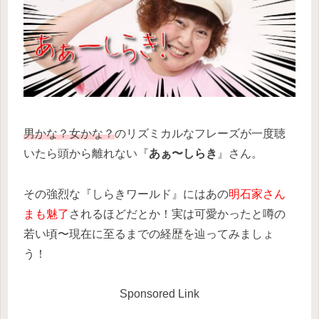
男かな？女かな？
のリズミカルなフレーズが一度聴
いたら頭から離れない『
あぁ〜しらき
』さん。
その強烈な『しらきワールド』にはあの
明石家さん
まも魅了
されるほどだとか！実は可愛かったと噂の
若い頃〜現在に至るまでの経歴を辿ってみましょ
う！
Sponsored Link