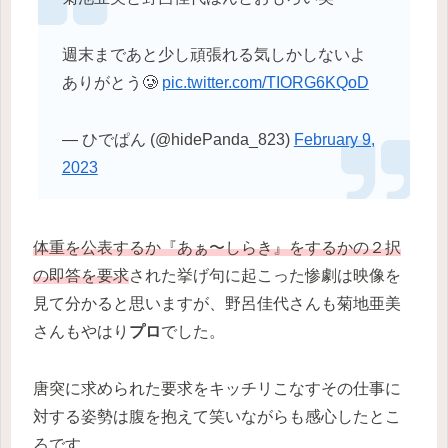
週末まであと少し頑張れる気しかしないよ
ありがとう🥲
pic.twitter.com/TIORG6KQoD
— ひでぱん (@hidePanda_823)
February 9,
2023
体重を公表するか『あぁ〜しらき』をするかの２択
の即答を要求
された挙げ句に起こった惨劇は映像を
見て分かると思いますが、野呂佳代さんも菊地亜美
さんもやはり
プロ
でした。
唐突に求められた要求をキッチリこなすその仕事に
対する姿勢は腹を抱えて笑いながらも感心したとこ
ろです。