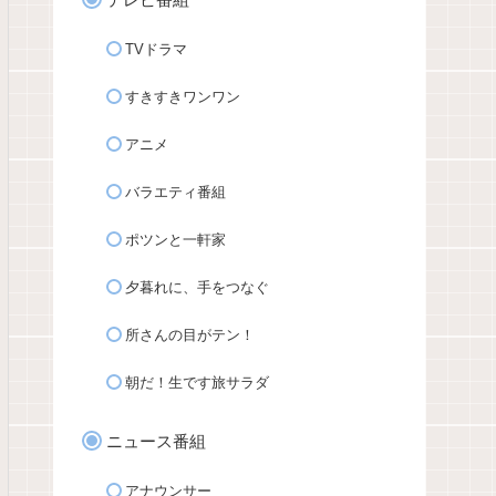
TVドラマ
すきすきワンワン
アニメ
バラエティ番組
ポツンと一軒家
夕暮れに、手をつなぐ
所さんの目がテン！
朝だ！生です旅サラダ
ニュース番組
アナウンサー