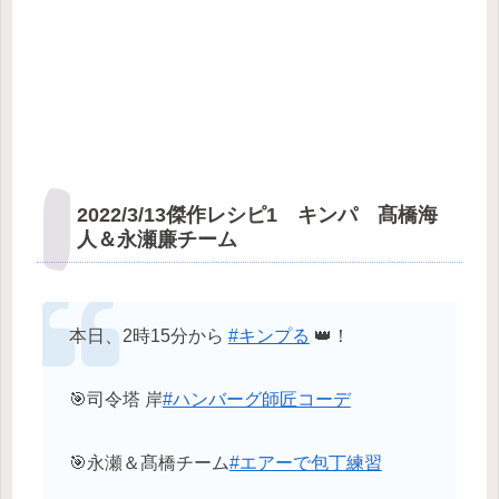
2022/3/13傑作レシピ1 キンパ 髙橋海
人＆永瀬廉チーム
本日、2時15分から
#キンプる
👑！
🎯司令塔 岸
#ハンバーグ師匠コーデ
🎯永瀬＆髙橋チーム
#エアーで包丁練習