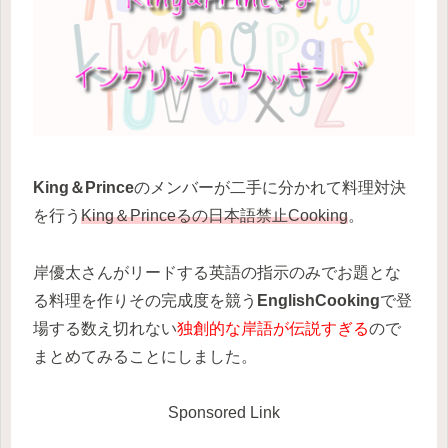
King＆Prince
のメンバーが二手に分かれて料理対決
を行う
King＆Princeるの日本語禁止Cooking
。
岸優太さんがリードする英語の指示のみでお題とな
る料理を作りその完成度を競う
EnglishCooking
で登
場する数え切れない
独創的な岸語が伝説すぎる
ので
まとめてみることにしました。
Sponsored Link