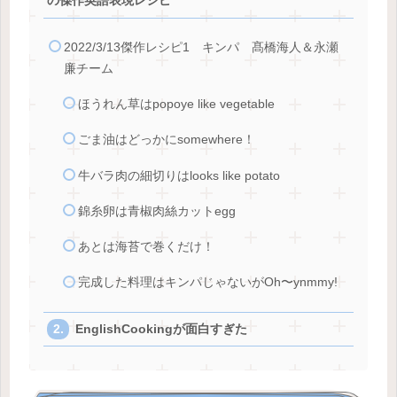
の傑作英語表現レシピ
2022/3/13傑作レシピ1 キンパ 髙橋海人＆永瀬
廉チーム
ほうれん草はpopoye like vegetable
ごま油はどっかにsomewhere！
牛バラ肉の細切りはlooks like potato
錦糸卵は青椒肉絲カットegg
あとは海苔で巻くだけ！
完成した料理はキンパじゃないがOh〜ynmmy!
EnglishCookingが面白すぎた