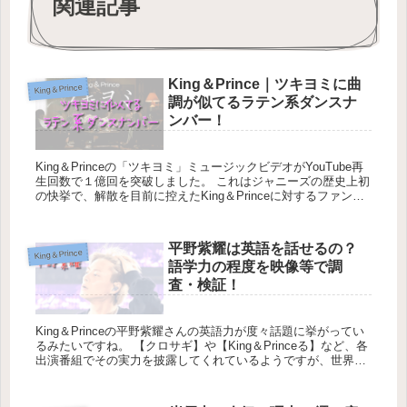
関連記事
King＆Prince｜ツキヨミに曲
King＆Prince
調が似てるラテン系ダンスナ
ンバー！
King＆Princeの「ツキヨミ」ミュージックビデオがYouTube再
生回数で１億回を突破しました。 これはジャニーズの歴史上初
の快挙で、解散を目前に控えたKing＆Princeに対するファンの
力が結集したことにより短期間で...
平野紫耀は英語を話せるの？
King＆Prince
語学力の程度を映像等で調
査・検証！
King＆Princeの平野紫耀さんの英語力が度々話題に挙がってい
るみたいですね。 【クロサギ】や【King＆Princeる】など、各
出演番組でその実力を披露してくれているようですが、世界進
出を見据えた語学力強化を図った成果な...