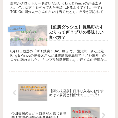
趣味がタロットカード占いだというking＆Princeの岸優太さ
ん。 色々な方々を占ってきた実績もあるようですし、中でも
TOKIOの国分太一さんの占いは当てたともご自身が話されてい
ることから相当期待できるレベルの腕前なのではな...
【鉄腕ダッシュ】長島町のす
King＆Prince
ぶりって何？ブリの美味しい
食べ方？
6月11日放送の「ザ！鉄腕！DASH!! 」で、国分太一さんと元
King＆Princeの岸優太さんが鹿児島県長島町で「メシ遺産」の
ロケに訪れました。 キンプリ解散後間もない岸くんの登場なだ
けに、長島町の登場と併せて喜びいっぱい...
【阿久根温泉】日帰り入浴のおすす
めは？泉質と利便性でここ一択！
今田美桜の目が不自然だと感じる理
由！世間の評判や画像を検証！