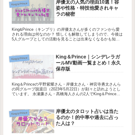
岸優太の人気の理由10選！容
King＆Prince
姿や性格・特技他愛されキャ
ラの秘密
King&Prince（キンプリ）の岸優太さんが多くのファンから愛
される理由は何なのか？ 惜しくも解散してしまうので、今後は
5人グループとしての活動を見ることは出来なくなるかも知れ
ませんが、一個人としての岸優太さんの魅...
King＆Prince｜シンデレラガ
King＆Prince
ールMV動画一覧まとめ！永久
保存版
King＆Princeの平野紫耀さん・岸優太さん・神宮寺勇太さんら
の同グループ脱退日（2023年5月22日）が刻々と訪れようとし
ています。 永瀬廉さん・髙橋海人さんの2人でKing＆Princeと
しての活動を継続して行うものの...
岸優太のタロット占いは当た
King＆Prince
るのか！的中率や過去に占っ
た人は？