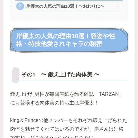
岸優太の人気の理由10選！〜おわりに〜
岸優太の人気の理由10選！容姿や性
格・特技他愛されキャラの秘密
その1 〜 鍛え上げた肉体美 〜
鍛え上げた男性が毎回表紙を飾る雑誌「TARZAN」
にも登場する肉体美の持ち主は岸優太！
king＆Princeの他メンバーもそれぞれ鍛え上げられた
肉体を魅せてくれてはいるのですが、岸さんは別格
ですね。どこかミケランジェロみたい