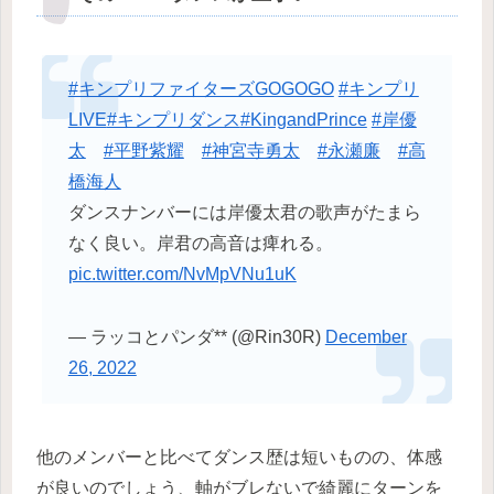
#キンプリファイターズGOGOGO
#キンプリ
LIVE
#キンプリダンス
#KingandPrince
#岸優
太
#平野紫耀
#神宮寺勇太
#永瀬廉
#高
橋海人
ダンスナンバーには岸優太君の歌声がたまら
なく良い。岸君の高音は痺れる。
pic.twitter.com/NvMpVNu1uK
— ラッコとパンダ** (@Rin30R)
December
26, 2022
他のメンバーと比べてダンス歴は短いものの、体感
が良いのでしょう、軸がブレないで綺麗にターンを