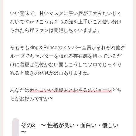
いい意味で、甘いマスクに厚い唇が子犬みたいじゃ
ないですか？こうも２つの顔を上手いこと使い分け
られたら岸ファンは悶絶しちゃいますよ。
そもそもking＆Princeのメンバー全員がそれぞれ他グ
ループでもセンターを張れる存在感を持っているだ
けに普段は気付かない面もこうしてソロでじっくり
観ると驚きの発見が沢山ありますね。
あなたは
カッコいい岸優太とおさるのジョージ
どち
らがお好みですか？
その3 〜 性格が良い・面白い・優しい
〜