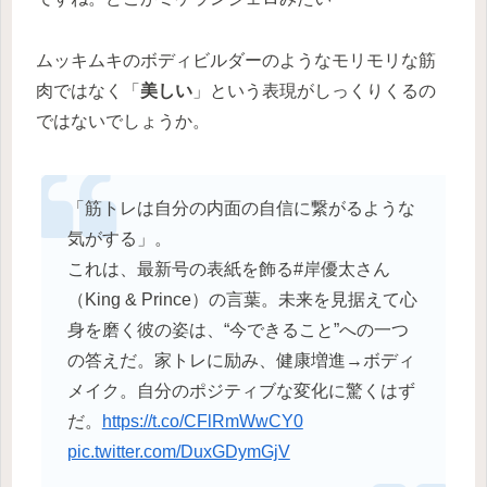
ムッキムキのボディビルダーのようなモリモリな筋
肉ではなく「
美しい
」という表現がしっくりくるの
ではないでしょうか。
「筋トレは自分の内面の自信に繋がるような
気がする」。
これは、最新号の表紙を飾る#岸優太さん
（King & Prince）の言葉。未来を見据えて心
身を磨く彼の姿は、“今できること”への一つ
の答えだ。家トレに励み、健康増進→ボディ
メイク。自分のポジティブな変化に驚くはず
だ。
https://t.co/CFlRmWwCY0
pic.twitter.com/DuxGDymGjV