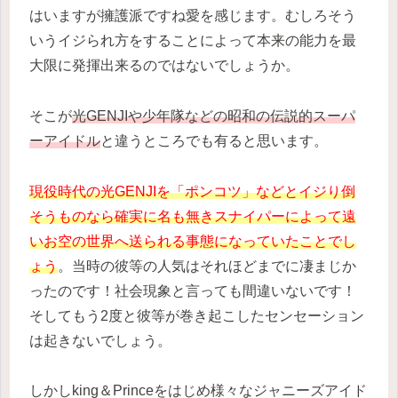
はいますが擁護派ですね愛を感じます。むしろそう
いうイジられ方をすることによって本来の能力を最
大限に発揮出来るのではないでしょうか。
そこが
光GENJIや少年隊などの昭和の伝説的スーパ
ーアイドル
と違うところでも有ると思います。
現役時代の光GENJIを「ポンコツ」などとイジり倒
そうものなら確実に名も無きスナイパーによって遠
いお空の世界へ送られる事態になっていたことでし
ょう
。当時の彼等の人気はそれほどまでに凄まじか
ったのです！社会現象と言っても間違いないです！
そしてもう2度と彼等が巻き起こしたセンセーション
は起きないでしょう。
しかしking＆Princeをはじめ様々なジャニーズアイド