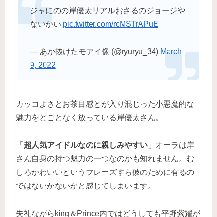
ジャにのの岸優太リアルおさるのジョージや
ないかい
pic.twitter.com/rcMSTrAPuE
— あか抜けたモアイ像 (@ryuryu_34)
March
9, 2022
カッコよさとお茶目感とが入り混じった小悪魔的な
魅力をどことなく放っている岸優太さん。
「
超人気アイドルなのに親しみやすい
」オーラは岸
さん自身の持つ魅力の一つなのかも知れません。む
しろかわいいというフレーズすら彼のために有るの
ではないかないかと感じてしまいます。
失礼ながらking＆Prince内ではどうしても平野紫耀が