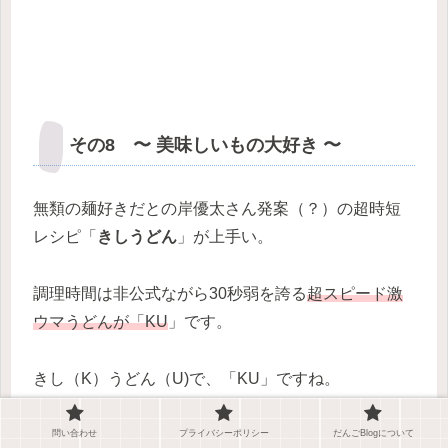
その8 〜 美味しいもの大好き 〜
無類の麺好きだとの岸優太さん発案（？）の超時短
レシピ「
きしうどん
」が上手い。
調理時間は非公式ながら30秒弱を誇る
超スピード激
ウマうどんが「KU
」です。
きし（K）うどん（U)で、「KU」ですね。
意味不明な挙動不審感と切迫感が彼らしい映像で
問い合わせ
プライバシーポリシー
だんごBlogについて